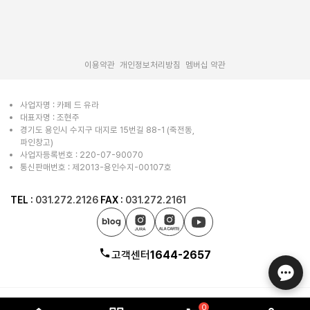
|
|
이용약관
개인정보처리방침
멤버십 약관
사업자명 : 카페 드 유라
대표자명 : 조현주
경기도 용인시 수지구 대지로 15번길 88-1 (죽전동,
파인창고)
사업자등록번호 : 220-07-90070
통신판매번호 : 제2013-용인수지-00107호
TEL :
031.272.2126
FAX :
031.272.2161
고객센터
1644-2657
0
ⓒ CAFE de JURA all right reserved.