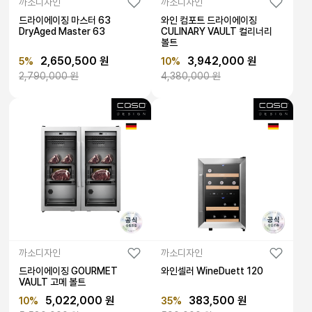
까소디자인
까소디자인
드라이에이징 마스터 63
와인 컴포트 드라이에이징
DryAged Master 63
CULINARY VAULT 컬리너리
볼트
2,650,500 원
3,942,000 원
5%
10%
2,790,000 원
4,380,000 원
까소디자인
까소디자인
드라이에이징 GOURMET
와인셀러 WineDuett 120
VAULT 고메 볼트
5,022,000 원
383,500 원
10%
35%