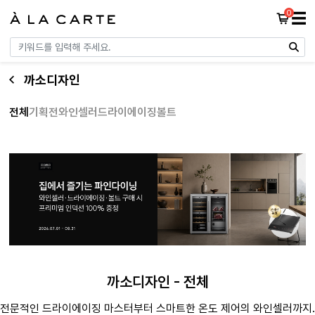
0
☰
까소디자인
전체
기획전
와인셀러
드라이에이징
볼트
까소디자인 - 전체
전문적인 드라이에이징 마스터부터 스마트한 온도 제어의 와인셀러까지.