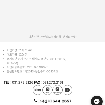
|
|
이용약관
개인정보처리방침
멤버십 약관
사업자명 : 카페 드 유라
대표자명 : 조현주
경기도 용인시 수지구 대지로 15번길 88-1 (죽전동,
파인창고)
사업자등록번호 : 220-07-90070
통신판매번호 : 제2013-용인수지-00107호
TEL :
031.272.2126
FAX :
031.272.2161
고객센터
1644-2657