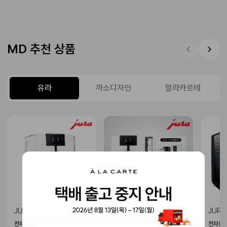
MD 추천 상품
유라
까소디자인
알라카르테
JURA
JURA
JURA
전자동 커피머신 ENA8
[Choice Yours] 전자동
전자동 