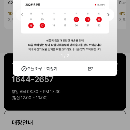
G2_White
커피머신 ENA8 G2
Piano
10%
3,015,000 원
18%
2,990,000 원
6%
3
3,350,000 원
3,663,000 원
3,98
1
/
2
고객센터
주말 및 공휴일 제외
오늘 하루 보지않기
닫기
1:1문의로 이용해 주세요.
1644-2657
평일 AM 08:30 ~ PM 17:30
(점심 12:00 ~ 13:00)
매장안내