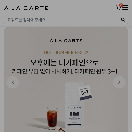
0
☰
Previous
Next