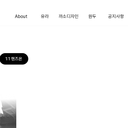
About
유라
까소디자인
원두
공지사항
1:1 핸즈온