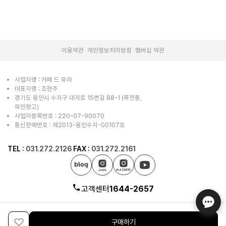
st****
매번 구매중입니다 .맛있어요
리뷰 더보기
|
|
이용약관
개인정보처리방침
멤버십 약관
사업자명 : 카페 드 유라
대표자명 : 조현주
경기도 용인시 수지구 대지로 15번길 88-1 (죽전동,
파인창고)
사업자등록번호 : 220-07-90070
통신판매번호 : 제2013-용인수지-00107호
TEL :
031.272.2126
FAX :
031.272.2161
고객센터
1644-2657
구매하기