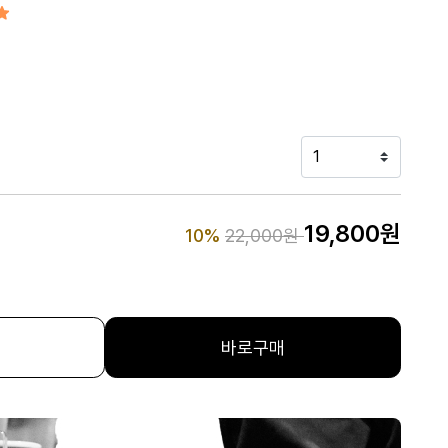
Price reduced from
to
19,800원
10%
22,000원
바로구매