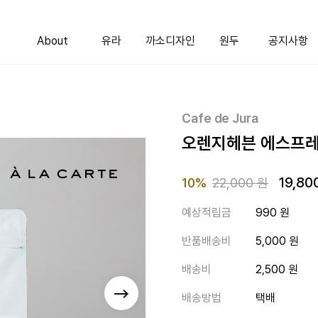
About
유라
까소디자인
원두
공지사항
Cafe de Jura
오렌지헤븐 에스프레소
19,80
Price reduced fr
to
10%
22,000 원
예상적립금
990 원
반품배송비
5,000 원
배송비
2,500 원
배송방법
택배