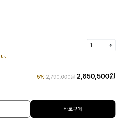
다.
Price reduced from
to
2,650,500원
5%
2,790,000원
바로구매