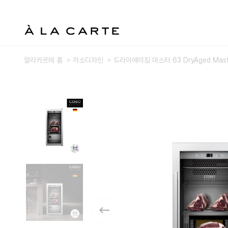
알라카르테 홈
까소디자인
드라이에이징 마스터 63 DryAged Mast