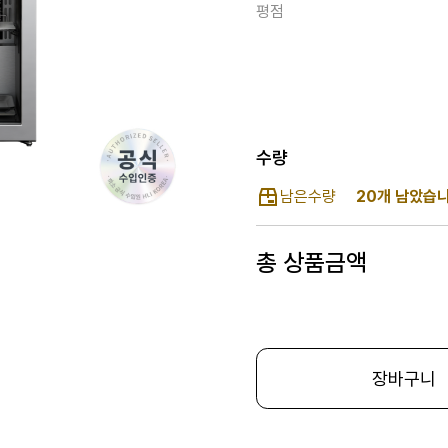
평점
수량
남은수량
20개 남았습니
총 상품금액
장바구니