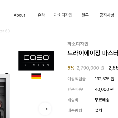
About
유라
까소디자인
원두
공지사항
er 63
까소디자인
드라이에이징 마스터 63
2,6
Price reduced fro
to
5%
2,790,000 원
예상적립금
132,525 원
반품배송비
40,000 원
배송비
무료배송
배송방법
설치