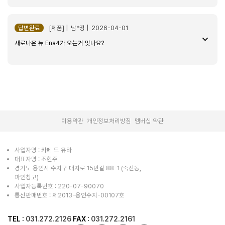
답변완료
[제품] | 남*정 | 2026-04-01
새로나온 뉴 Ena4가 오는거 맞나요?
|
|
이용약관
개인정보처리방침
멤버십 약관
사업자명 : 카페 드 유라
대표자명 : 조현주
경기도 용인시 수지구 대지로 15번길 88-1 (죽전동,
파인창고)
사업자등록번호 : 220-07-90070
통신판매번호 : 제2013-용인수지-00107호
TEL :
031.272.2126
FAX :
031.272.2161