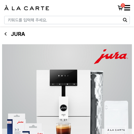
0
☰
JURA