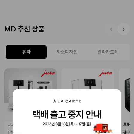
MD 추천 상품
유라
까소디자인
알라카르테
JURA
JURA
JURA
[Choice Yours] 전자동
전자동 커피머신 ENA8
전자동 