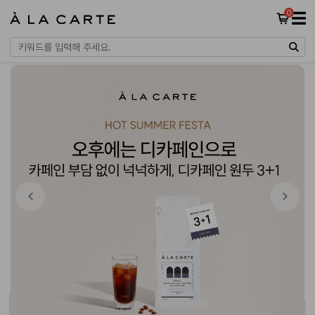
0
☰
Previous
Next