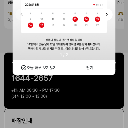
커피머신 ENA8 G2
G2_White
Piano
18%
2,990,000 원
10%
3,015,000 원
6%
3
3,663,000 원
3,350,000 원
3,98
1
/
2
고객센터
주말 및 공휴일 제외
오늘 하루 보지않기
닫기
1:1문의로 이용해 주세요.
1644-2657
평일 AM 08:30 ~ PM 17:30
(점심 12:00 ~ 13:00)
매장안내