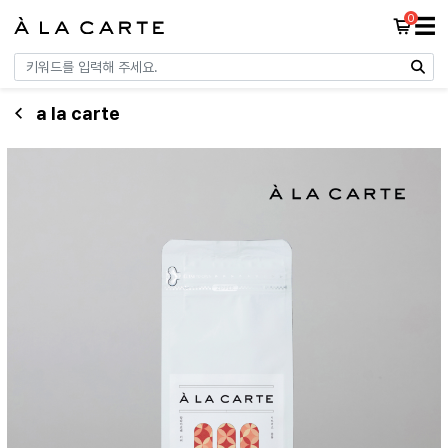
0
☰
a la carte