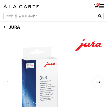
0
☰
JURA