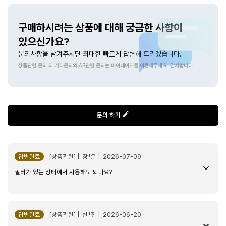
물때 제거제 3pcs
2026-04-04
구매하시려는 상품에 대해 궁금한 사항이
koyu****
있으신가요?
만족합니다. 잘쓸게요.
문의사항을 남겨주시면 최대한 빠르게 답변해 드리겠습니다.
상품관련 문의 외 기타문의와 AS관련 문의는 마이페이지를 이용해주세요. 감사합니다.
물때 제거제 3pcs
2026-04-02
very******
좋아요 잘 사용중이에요
문의 하기
물때 제거제 3pcs
2026-04-01
soon****
답변완료
[상품관련] | 장*은 | 2026-07-09
좋은제품 빠르게 잘 받았습니다
필터가 있는 상태에서 사용해도 되나요?
물때 제거제 3pcs
2026-03-30
po****
답변완료
[상품관련] | 변*진 | 2026-06-20
잘 받았습니다....