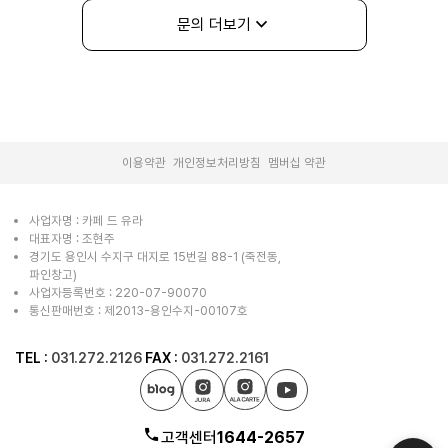
문의 더보기
|
|
이용약관
개인정보처리방침
멤버십 약관
사업자명 : 카페 드 유라
대표자명 : 조현주
경기도 용인시 수지구 대지로 15번길 88-1 (죽전동,
파인창고)
사업자등록번호 : 220-07-90070
통신판매번호 : 제2013-용인수지-00107호
TEL :
031.272.2126
FAX :
031.272.2161
고객센터
1644-2657