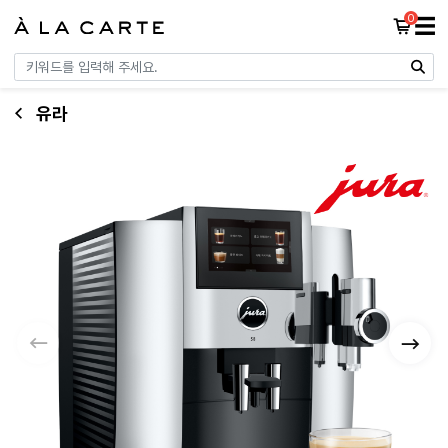
0
☰
유라