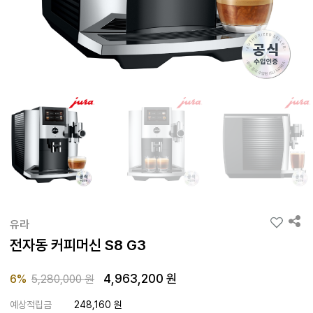
유라
전자동 커피머신 S8 G3
4,963,200 원
Price reduced from
to
6%
5,280,000 원
예상적립금
248,160 원