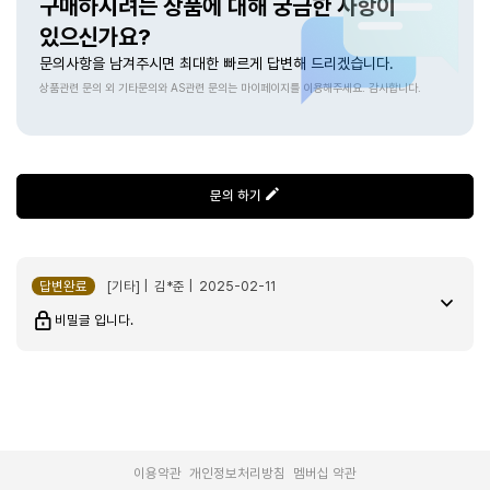
구매하시려는 상품에 대해 궁금한 사항이
돌고돌아 다시 돌아오는 유라원두! 이만한게 없는거 같아요 맛있어요
있으신가요?
문의사항을 남겨주시면 최대한 빠르게 답변해 드리겠습니다.
싱글오리진 탄자니아 킬리만자로 AA 워시드 200g
2025-04-07
상품관련 문의 외 기타문의와 AS관련 문의는 마이페이지를 이용해주세요. 감사합니다.
whda*****
문의 하기
산미도 적당하고 맛있는 원두에요
답변완료
[기타] | 김*준 | 2025-02-11
비밀글 입니다.
싱글오리진 탄자니아 킬리만자로 AA 워시드 200g
2025-03-26
kseq*****
|
|
이용약관
개인정보처리방침
멤버십 약관