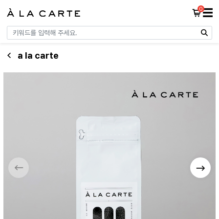
0
☰
a la carte