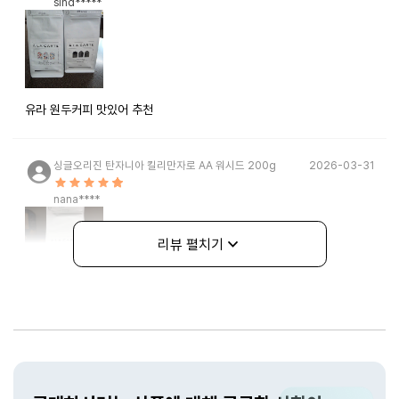
sind*****
유라 원두커피 맛있어 추천
싱글오리진 탄자니아 킬리만자로 AA 워시드 200g
2026-03-31
nana****
리뷰 펼치기
향이 좋고 맛도 좋습니다
상품문의
싱글오리진 탄자니아 킬리만자로 AA 워시드 200g
2026-01-19
cris*****