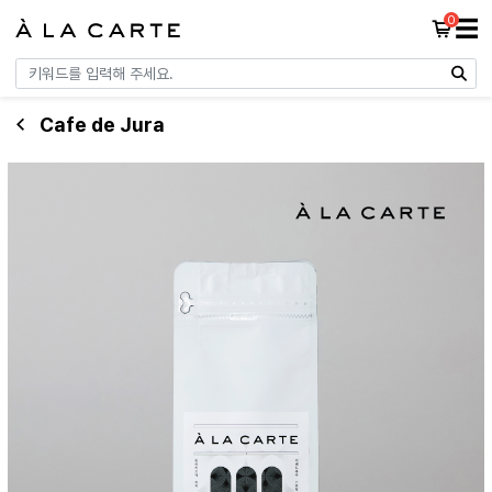
0
☰
Cafe de Jura