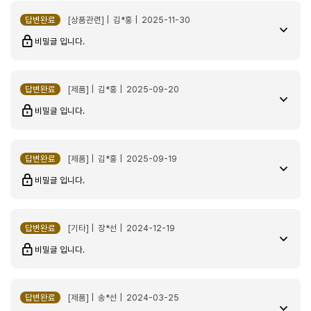
생각으로 유라 질렀습니다. 전 아메리카노만 마셔서 e4로 선택했고 함께
보내주신 카페드유라 에스프레소 블렌드 첫잔 내려마시면서...가격때문에
답변완료
[상품관련] | 김*홍 | 2025-11-30
고민했지만 괜한 고민이었다 싶더라구요. 덕분에 카페가는 일이 현저하게
비밀글 입니다.
줄고 아침에 일어나서 카페인 충전용으로 벌컥벌컥 마시는 커피도
카페에서 산 커피같이 향과 맛이 좋아서 넘넘 좋아요 진짜ㅠㅠㅠ
모모스랑 프릳츠, 언스페셜티에서 월픽 원두사서 맛보는 재미도 있고요!!!!
답변완료
[제품] | 김*홍 | 2025-09-20
근데 좋은 원두 맛있는 원두 많지만 아직 카페드유라 에스프레소
블렌드만큼 제 입에 맞는건 못찾았네요 원두 두개 보내주셨는데
비밀글 입니다.
싱글오리진 브라질 옐로우버번도 맛있었어요^^ 아무래도 카페드유라가
유라머신에 최적화된 원두가 아닐까 싶어요^^ 커알못인 신랑이
유라들이고 커피가 맛있는거 같다고 자기도 한잔씩 내려달라고 합니다..
답변완료
[제품] | 김*홍 | 2025-09-19
ㅋㅋ 고민은 배송만 늦출뿐이라는 말이 딱입니다. 고민말고 사세요^^
비밀글 입니다.
전자동 커피머신 E4_WHITE / THE Black Noble
2026-03-27
답변완료
[기타] | 장*선 | 2024-12-19
dldm********
비밀글 입니다.
답변완료
[제품] | 송*선 | 2024-03-25