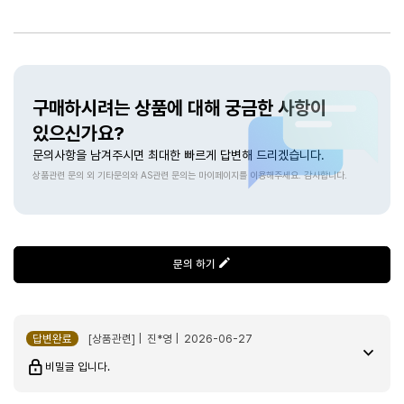
지금도 마시는중 넘 만족해요 매일 2잔씩 ㅎ 좋아요
상품문의
전자동 커피머신 E4_WHITE / THE Black Noble
2026-04-02
구매하시려는 상품에 대해 궁금한 사항이
gogm***
있으신가요?
에스프레소머신중 최고입니다 마음에들어서 부모님께 또 사드렸어요
문의사항을 남겨주시면 최대한 빠르게 답변해 드리겠습니다.
상품관련 문의 외 기타문의와 AS관련 문의는 마이페이지를 이용해주세요. 감사합니다.
전자동 커피머신 E4_WHITE / THE Black Noble
2026-03-30
assa****
문의 하기
신혼때 장만한 네스프레소 12년쓰다가 큰맘먹고 바꿨어요^^ 전자동머신
답변완료
[상품관련] | 진*영 | 2026-06-27
알아보며 세척의 어려움때문에 망설이면서 검색하다보니 어쩔 수 없이
비밀글 입니다.
비싼 머신에 눈이 가게되더라구요...앞으로 12년 더 쓸거 생각하고
중간에 괜히 당근하면서 돈과 시간버리지 말고 한번에 좋은걸로 가자라는