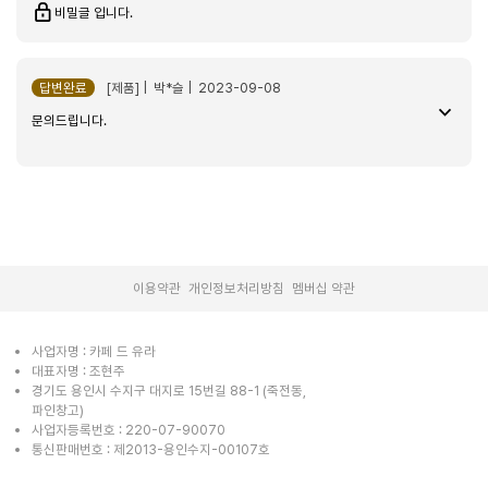
한달동안 망설이다가 주문해서 배송도 빠르고 안전하게 도착했네요
비밀글 입니다.
동영상도 보고 책자도 봤는데 처음엔 너무 햇갈리고 잘못누르면 어쩌지
하면서 한시간만에 설정완료 자동 세척도 해주고 멋집니다 한잔 내려서
마시고 남편 퇴근후 아메리카노 한잔~ 잘 모르겠다더니 저녁먹고 또
답변완료
[제품] | 박*슬 | 2023-09-08
내려달라고 ㅎㅎ 당분간 카페는 알갈듯
문의드립니다.
전자동 커피머신 E4_WHITE / THE Black Noble
2026-03-27
wnff******
|
|
이용약관
개인정보처리방침
멤버십 약관
저랑 아내랑 둘다 커피를 너무 좋아하는데 이 녀석을 들인 뒤로 매일 아침
사업자명 : 카페 드 유라
커피를 내려먹는게 낙입니다 ㅎㅎ
대표자명 : 조현주
경기도 용인시 수지구 대지로 15번길 88-1 (죽전동,
파인창고)
사업자등록번호 : 220-07-90070
전자동 커피머신 E4_WHITE / THE Black Noble
2026-03-19
통신판매번호 : 제2013-용인수지-00107호
tngu***