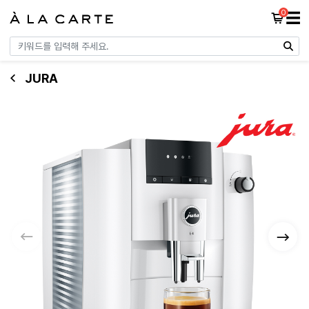
0
☰
JURA