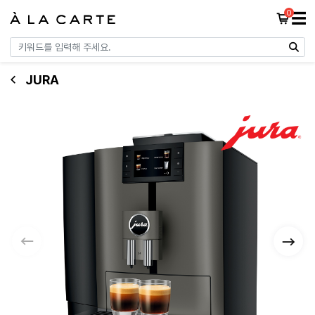
0
☰
JURA