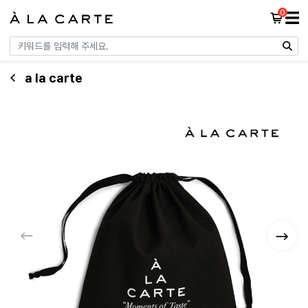
0
☰
a la carte